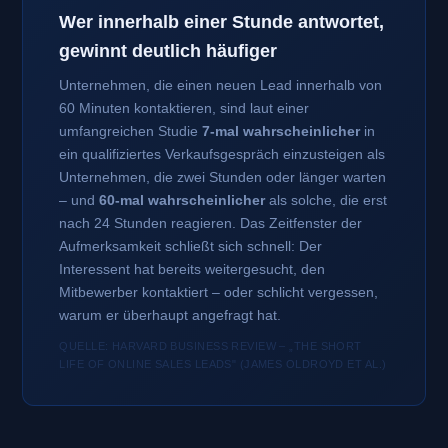
Wer innerhalb einer Stunde antwortet,
gewinnt deutlich häufiger
Unternehmen, die einen neuen Lead innerhalb von
60 Minuten kontaktieren, sind laut einer
umfangreichen Studie
7-mal wahrscheinlicher
in
ein qualifiziertes Verkaufsgespräch einzusteigen als
Unternehmen, die zwei Stunden oder länger warten
– und
60-mal wahrscheinlicher
als solche, die erst
nach 24 Stunden reagieren. Das Zeitfenster der
Aufmerksamkeit schließt sich schnell: Der
Interessent hat bereits weitergesucht, den
Mitbewerber kontaktiert – oder schlicht vergessen,
warum er überhaupt angefragt hat.
QUELLE: HARVARD BUSINESS REVIEW – „THE SHORT
LIFE OF ONLINE SALES LEADS" (JAMES OLDROYD ET AL.)