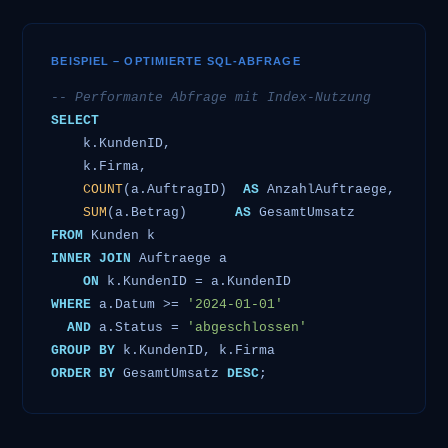
BEISPIEL – OPTIMIERTE SQL-ABFRAGE
-- Performante Abfrage mit Index-Nutzung
SELECT
    k.KundenID,

    k.Firma,

COUNT
(a.AuftragID)  
AS
 AnzahlAuftraege,

SUM
(a.Betrag)      
AS
FROM
INNER JOIN
 Auftraege a

ON
WHERE
 a.Datum >= 
'2024-01-01'
AND
 a.Status = 
'abgeschlossen'
GROUP BY
ORDER BY
 GesamtUmsatz 
DESC
;