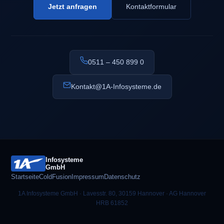
Jetzt anfragen
Kontaktformular
0511 – 450 899 0
Kontakt@1A-Infosysteme.de
Infosysteme
GmbH
Startseite
ColdFusion
Impressum
Datenschutz
1A Infosysteme GmbH · Lavesstr. 80, 30159 Hannover · AG Hannover
HRB 61852